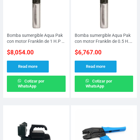
Bomba sumergible Aqua Pak
Bomba sumergible Aqua Pak
con motor Franklin de 1 H.P a
con motor Franklin de 0.5 H.P
230 V gasto MAX de 1.25 LPS
a 115 V gasto MAX de 0.6
$
8,054.00
$
6,767.00
descarga de 1-1/4″ sin caja de
LPS descarga de 1-1/4″
control
Read more
Read more
Cotizar por
Cotizar por
WhatsApp
WhatsApp