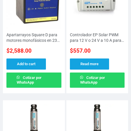
Apartarrayos Square D para
Controlador EP Solar PWM
motores monofásicos en 230
para 12 V o 24 V a 10 A para
V
conexión a dis
$
2,588.00
$
557.00
Add to cart
Read more
Cotizar por
Cotizar por
WhatsApp
WhatsApp