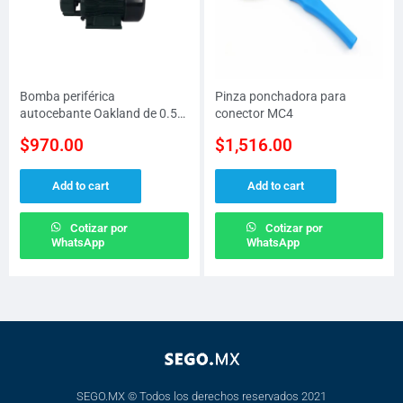
Bomba periférica
Pinza ponchadora para
autocebante Oakland de 0.5
conector MC4
H.P
$
970.00
$
1,516.00
Add to cart
Add to cart
Cotizar por
Cotizar por
WhatsApp
WhatsApp
SEGO.MX © Todos los derechos reservados 2021