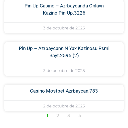
Pin Up Casino – Azrbaycanda Onlayn
Kazino Pin-Up.3226
3 de octubre de 2025
Pin Up – Azrbaycann N Yax Kazinosu Rsmi
Sayt.2595 (2)
3 de octubre de 2025
Casino Mostbet Azrbaycan.783
2 de octubre de 2025
1
2
3
4