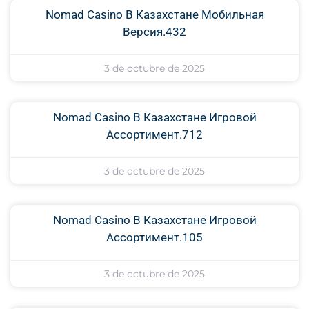
Nomad Casino В Казахстане Мобильная
Версия.432
3 de octubre de 2025
Nomad Casino В Казахстане Игровой
Ассортимент.712
3 de octubre de 2025
Nomad Casino В Казахстане Игровой
Ассортимент.105
3 de octubre de 2025