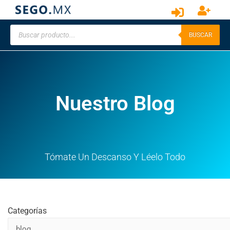
BUSCAR
Nuestro Blog
Tómate Un Descanso Y Léelo Todo
Categorías