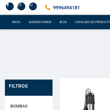
9996494181
INICIO
QUIENES SOMOS
BLOG
CATALOGO DE PRODUCT
FILTROS
BOMBAS