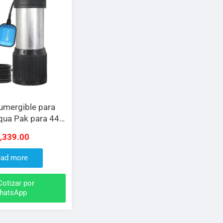
mergible para
Aqua Pak para 44
75 H.P a 127 V
,339.00
ad more
otizar por
hatsApp