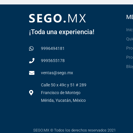
M
Inic
¡Toda una experiencia!
Qui
Pro
9996494181
Pro
9995655178
Blo
ventas@sego.mx
Calle 50 x 49c y 51 # 289
Francisco de Montejo
Mérida, Yucatán, México
SEGO.MX © Todos los derechos reservados 2021