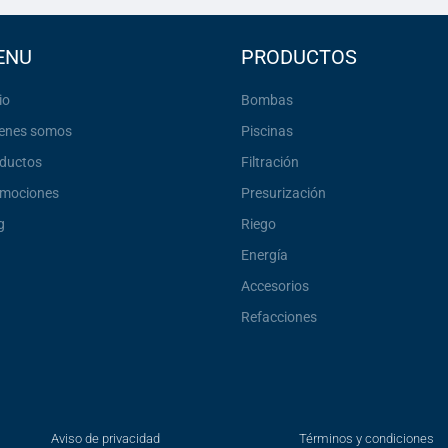
ENU
PRODUCTOS
io
Bombas
enes somos
Piscinas
ductos
Filtración
mociones
Presurización
g
Riego
Energía
Accesorios
Refacciones
Aviso de privacidad
Términos y condiciones