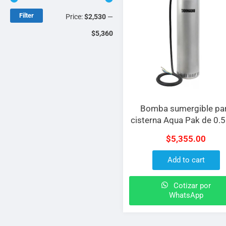
Filter
Price:
$2,530
—
$5,360
Bomba sumergible pa
cisterna Aqua Pak de 0.5
a 127 V
$
5,355.00
Add to cart
Cotizar por
WhatsApp