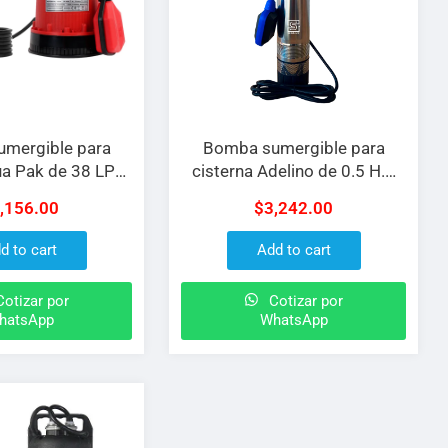
mergible para
Bomba sumergible para
ua Pak de 38 LPM
cisterna Adelino de 0.5 H.P
 solidos MAX 1.7
para 4.5 M3/H a 127 V
,156.00
$
3,242.00
W y 12 Vcd con
descarga de 1-1/4″ con
rga de 1/2″
flotador
d to cart
Add to cart
otizar por
Cotizar por
hatsApp
WhatsApp