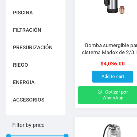
PISCINA
FILTRACIÓN
Bomba sumergible pa
PRESURIZACIÓN
cisterna Madox de 2/3 
para a 127 V con válvu
$
4,036.00
RIEGO
check
Add to cart
ENERGIA
Cotizar por
WhatsApp
ACCESORIOS
Filter by price