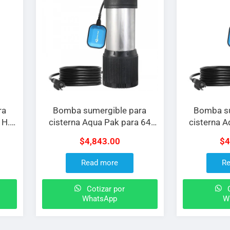
ra
Bomba sumergible para
Bomba su
 H.P
cisterna Aqua Pak para 64
cisterna 
LPM de 1 H.P a 127 V
LPM de 0.
$
4,843.00
$
4
Read more
Re
Cotizar por
C
WhatsApp
W