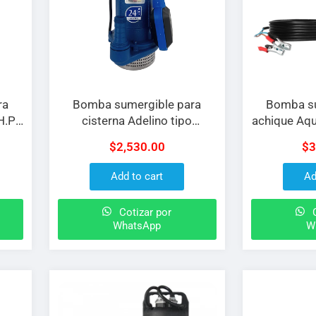
ra
Bomba sumergible para
Bomba su
H.P
cisterna Adelino tipo
achique Aq
la
campana de 0.5 H.P a 127 V
con paso de
$
2,530.00
$
3
con flotador
MM a 180 
desca
Add to cart
Ad
Cotizar por
C
WhatsApp
W