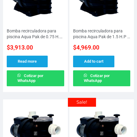
Bomba recirculadora para
Bomba recirculadora para
piscina Aqua Pak de 0.75 H.P
piscina Aqua Pak de 1.5 H.P a
a 230 V
115 V
$
3,913.00
$
4,969.00
Read more
Add to cart
Cotizar por
Cotizar por
WhatsApp
WhatsApp
Sale!