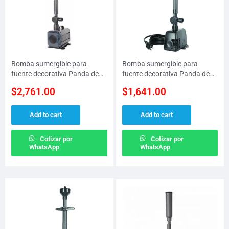
Bomba sumergible para
Bomba sumergible para
fuente decorativa Panda de
fuente decorativa Panda de
55 W a 127 V altura MAX de
85 W a 127 V altura MAX de
$
2,761.00
$
1,641.00
4.5 M y 5500 LPH
3.5 M y 3000 LPH
Add to cart
Add to cart
Cotizar por
Cotizar por
WhatsApp
WhatsApp