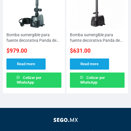
Bomba sumergible para
Bomba sumergible para
fuente decorativa Panda de
fuente decorativa Panda de
40 W a 127 V altura MAX de
16 W a 127 V altura MAX de
$
979.00
$
631.00
2.5 M y 1800 LPH
1.3 M y 800 LPH
Read more
Read more
Cotizar por
Cotizar por
WhatsApp
WhatsApp