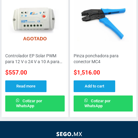
AGOTADO
Controlador EP Solar PWM
Pinza ponchadora para
para 12 V o 24 V a 10 A para
conector MC4
conexión a dis
$
557.00
$
1,516.00
Read more
Add to cart
Cotizar por
Cotizar por
WhatsApp
WhatsApp