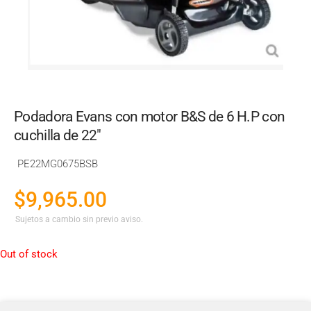
Podadora Evans con motor B&S de 6 H.P con
cuchilla de 22"
PE22MG0675BSB
$
9,965.00
Sujetos a cambio sin previo aviso.
Out of stock