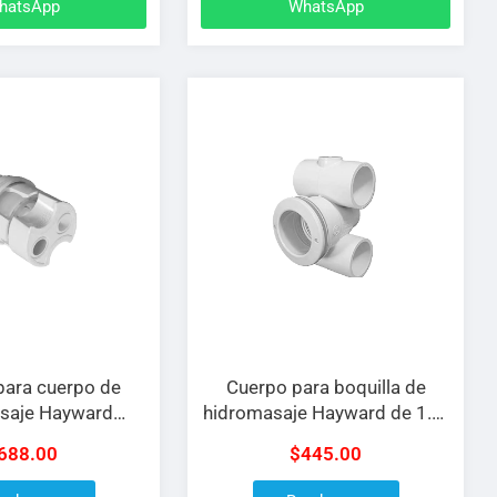
hatsApp
WhatsApp
 para cuerpo de
Cuerpo para boquilla de
saje Hayward
hidromasaje Hayward de 1.5″
toria PAKB
x 1.5″ PAKA
688.00
$
445.00