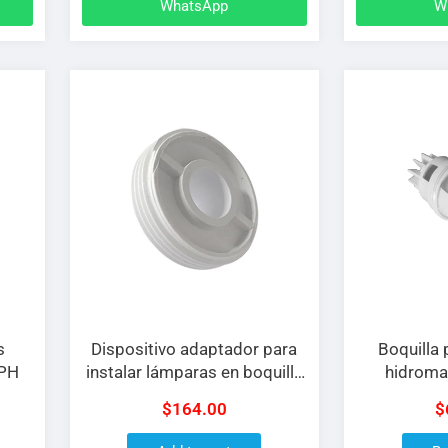
WhatsApp
W
s
Dispositivo adaptador para
Boquilla
 PH
instalar lámparas en boquilla
hidroma
de aspirado Tholz
gira
$
164.00
$