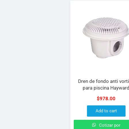
Dren de fondo anti vort
para piscina Haywar
construido en PVC co
$
978.00
conexiones de 1.5″ x 1.
Add to cart
Cotizar por