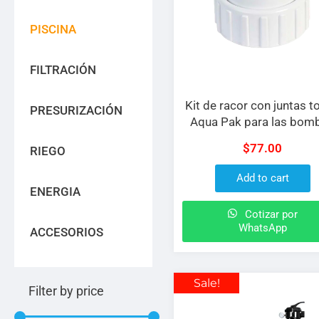
PISCINA
FILTRACIÓN
Kit de racor con juntas t
PRESURIZACIÓN
Aqua Pak para las bom
SILVER7, 10, 12, 15
$
77.00
RIEGO
Add to cart
ENERGIA
Cotizar por
WhatsApp
ACCESORIOS
Sale!
Filter by price