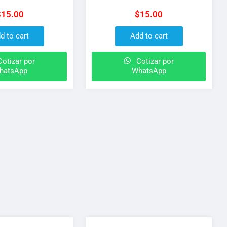
echamber
treechamber
$
15.00
$
15.00
d to cart
Add to cart
otizar por
Cotizar por
hatsApp
WhatsApp