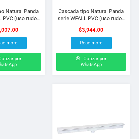
po Natural Panda
Cascada tipo Natural Panda
 PVC (uso rudo),
serie WFALL PVC (uso rudo),
 labio 6″, conexión
cortina 36″ labio 6″ conexión
,007.00
$
3,944.00
erior 1.5″
trasera 1.5″
ad more
Read more
otizar por
Cotizar por
hatsApp
WhatsApp