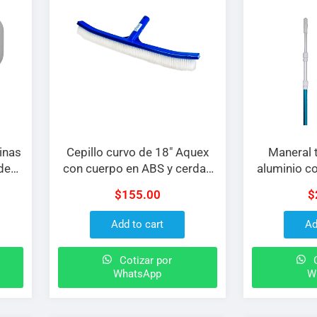
cinas
Cepillo curvo de 18″ Aquex
Maneral 
de
con cuerpo en ABS y cerdas
aluminio c
en nylon
Aquex de 
0
$
155.00
$
largo divid
Add to cart
Ad
Cotizar por
C
WhatsApp
W