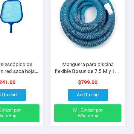
telescópico de
Manguera para piscina
on red saca hojas
flexible Bosun de 7.5 M y 1.5″
0.9M a 1.5M de
de entrada/salida
241.00
$
799.00
ido en 2 secciones
d to cart
Add to cart
otizar por
Cotizar por
hatsApp
WhatsApp