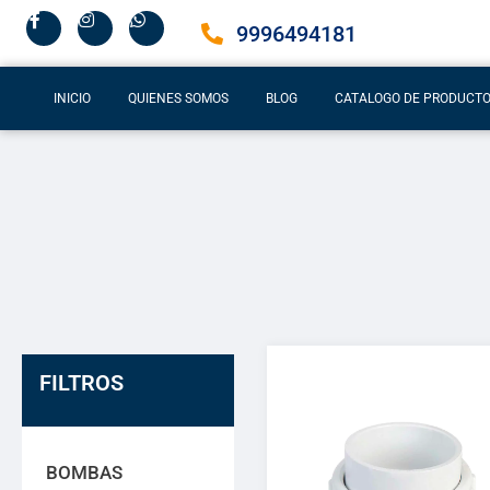
9996494181
INICIO
QUIENES SOMOS
BLOG
CATALOGO DE PRODUCT
FILTROS
BOMBAS