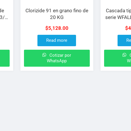
de
Clorizide 91 en grano fino de
Cascada ti
 3/4
20 KG
serie WFALL
cortina 36″,
$
5,128.00
$
4
inf
Read more
Re
Cotizar por
C
WhatsApp
W