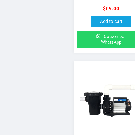
PVC para cementar c
$
69.00
orientación ajustable de
boquilla
Add to cart
Cotizar por
WhatsApp