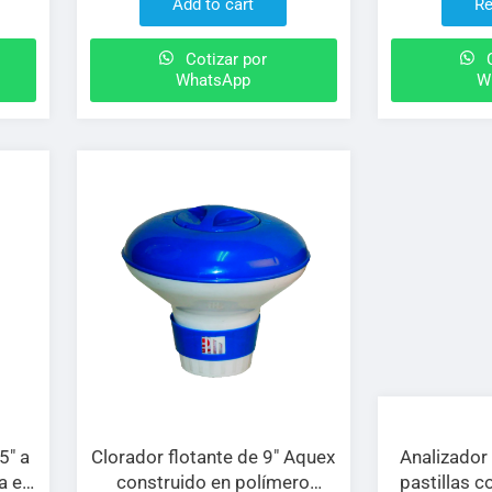
Add to cart
Re
Cotizar por
C
WhatsApp
W
5″ a
Clorador flotante de 9″ Aquex
Analizador 
a en
construido en polímero
pastillas 