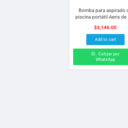
Bomba para aspirado 
piscina portátil Aeris de
H.P. (armada)
$
3,146.00
Add to cart
Cotizar por
WhatsApp