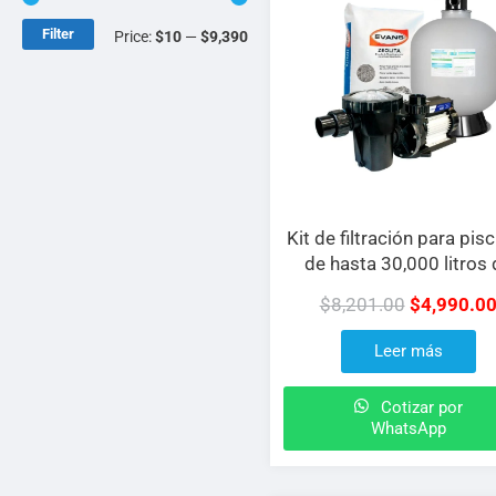
Filter
Price:
$10
—
$9,390
Kit de filtración para pis
de hasta 30,000 litros 
agua
$
8,201.00
$
4,990.0
Leer más
Cotizar por
WhatsApp