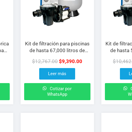
orica
Kit de filtración para piscinas
Kit de filtr
bas
de hasta 67,000 litros de
de hasta 
agua
$
12,767.00
$
9,390.00
$
10,462
Leer más
L
Cotizar por
C
WhatsApp
W