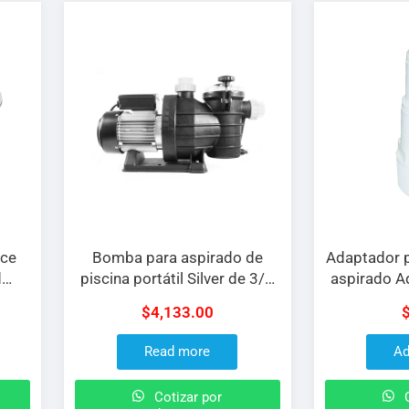
ice
Bomba para aspirado de
Adaptador 
d
piscina portátil Silver de 3/4
aspirado A
n
H.P. (armada)
constr
$
4,133.00
5″
Read more
Ad
Cotizar por
C