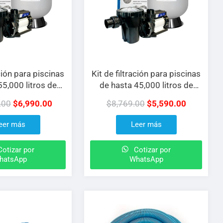
ación para piscinas
Kit de filtración para piscinas
55,000 litros de
de hasta 45,000 litros de
agua
agua
.00
$
6,990.00
$
8,769.00
$
5,590.00
eer más
Leer más
otizar por
Cotizar por
hatsApp
WhatsApp