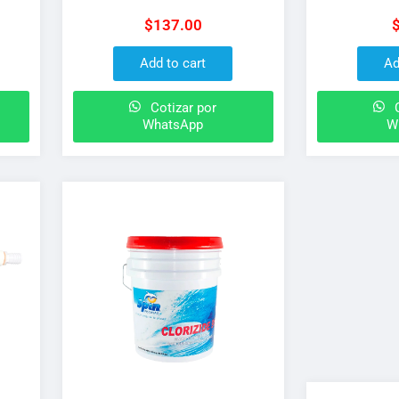
on
reforzado
tre
$
137.00
 la
Add to cart
Ad
Cotizar por
C
WhatsApp
W