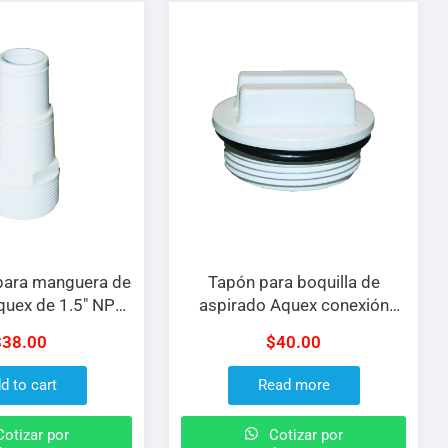
para manguera de
Tapón para boquilla de
quex de 1.5″ NPT
aspirado Aquex conexión
uido en PVC
macho de 1.5″ construido en
$
38.00
$
40.00
PVC
d to cart
Read more
otizar por
Cotizar por