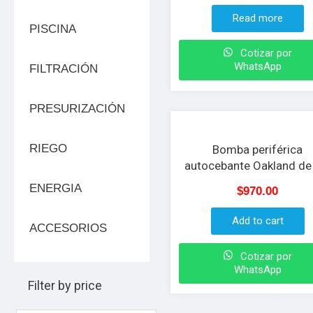
Read more
PISCINA
Cotizar por
WhatsApp
FILTRACIÓN
PRESURIZACIÓN
RIEGO
Bomba periférica
autocebante Oakland de
H.P
ENERGIA
$
970.00
Add to cart
ACCESORIOS
Cotizar por
WhatsApp
Filter by price