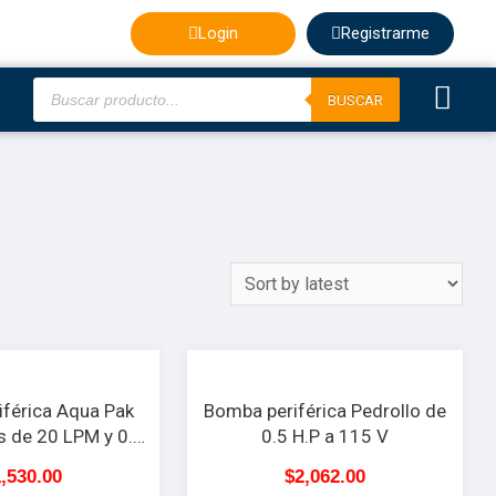
Login
Registrarme
BUSCAR
férica Aqua Pak
Bomba periférica Pedrollo de
us de 20 LPM y 0.5
0.5 H.P a 115 V
 V con apagador
1,530.00
$
2,062.00