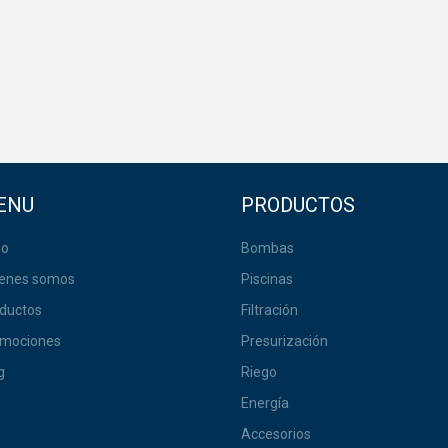
ENU
PRODUCTOS
io
Bombas
enes somos
Piscinas
ductos
Filtración
omociones
Presurización
g
Riego
Energía
Accesorios