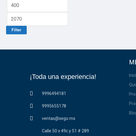
Filter
M
¡Toda una experiencia!
Inic
Qui
9996494181
Pro
Pr
9995655178
Blo
ventas@sego.mx
Calle 50 x 49c y 51 # 289