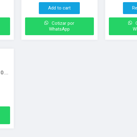
Add to cart
Re
Cotizar por
C
WhatsApp
W
 0.5