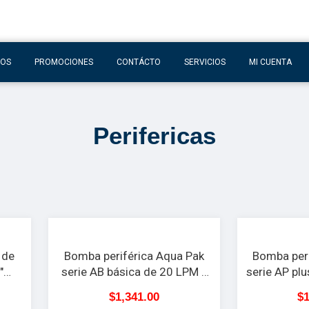
TOS
PROMOCIONES
CONTÁCTO
SERVICIOS
MI CUENTA
Perifericas
 de
Bomba periférica Aqua Pak
Bomba peri
″
serie AB básica de 20 LPM y
serie AP pl
MAX y
0.5 H.P a 127 V
H.P a 127
$
1,341.00
$