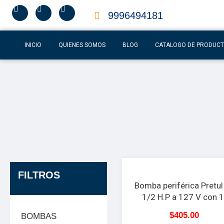
9996494181
INICIO
QUIENES SOMOS
BLOG
CATALOGO DE PRODUC
FILTROS
Bomba periférica Pretul
1/2 H.P a 127 V con 1
succ/desc, 20 M altura 
$
405.00
BOMBAS
30 L/MIN flujo MAX