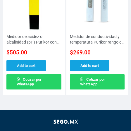
Medidor de acidez o
Medidor de conductividad y
alcalinidad (pH) Purikor con
temperatura Purikor rango de
rango de 0.0-14.0
0 a 9990 PPM y temperatura
$
505.00
$
269.00
de 0 a 99 grados
Add to cart
Add to cart
Cotizar por
Cotizar por
WhatsApp
WhatsApp