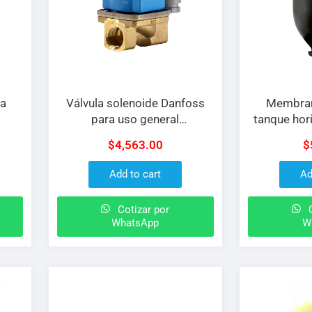
la
Válvula solenoide Danfoss
Membra
para uso general
tanque hor
ser/accionada de 2/2 vías de
de 50 L pr
$
4,563.00
$
1″ NPT
Add to cart
Ad
Cotizar por
C
WhatsApp
W