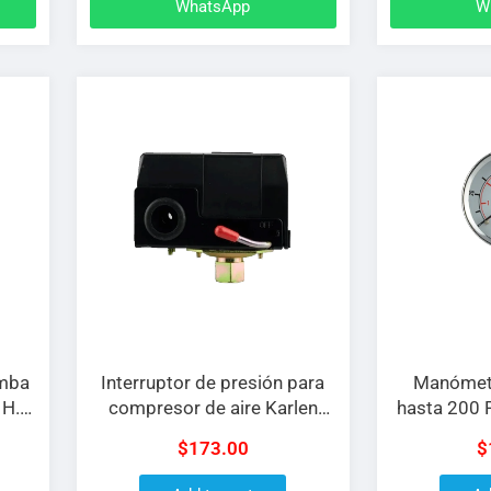
WhatsApp
W
omba
Interruptor de presión para
Manómetr
 H.P
compresor de aire Karlen
hasta 200 P
4 L
PC6 con válvula de alivio de
de 
$
173.00
$
1/4″ NPT para 1.5 H.P a 50 –
80 LIBRAS/PULG2