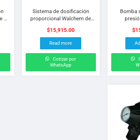
ón
Sistema de dosificación
Bomba s
e 2″
proporcional Walchem de
presió
M
1/2″ y flujo MAX de 6 GPM
Hidrocontr
$
15,915.00
$
1
V con bo
M2X10-7 
Read more
Ad
DRIVE
Cotizar por
C
WhatsApp
W