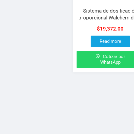
Sistema de dosificaci
proporcional Walchem d
y flujo MAX de 66 GP
$
19,372.00
Read more
Cotizar por
WhatsApp