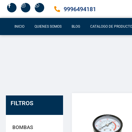
9996494181
INICIO
QUIENES SOMOS
BLOG
CATALOGO DE PRODUCT
FILTROS
BOMBAS