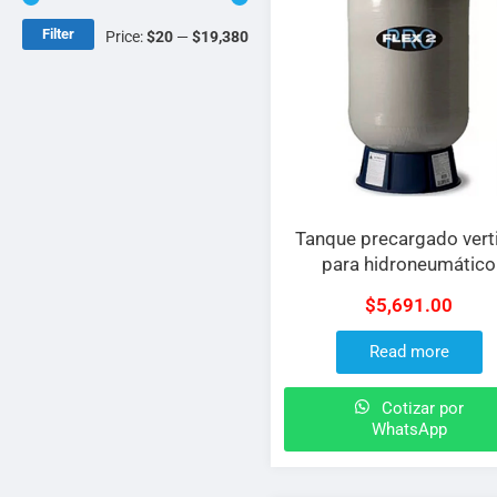
Filter
Price:
$20
—
$19,380
Tanque precargado verti
para hidroneumático
FLEXCON serie Flex2 de f
$
5,691.00
de vidrio 22gal diafr
Read more
Cotizar por
WhatsApp