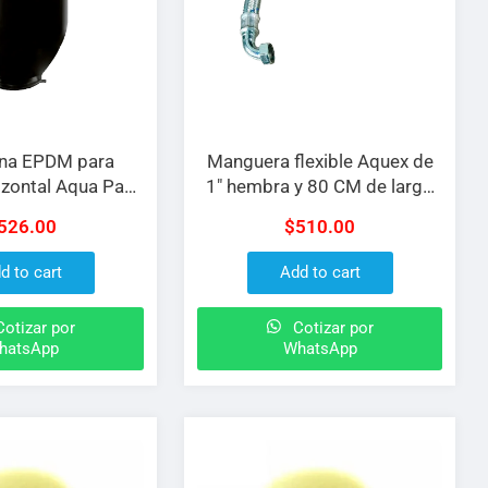
na EPDM para
Manguera flexible Aquex de
izontal Aqua Pak
1″ hembra y 80 CM de largo
esión MAX 86 PSI
con codo macho de 90 para
526.00
$
510.00
tanques de 50/80/100 LTS
d to cart
Add to cart
otizar por
Cotizar por
hatsApp
WhatsApp