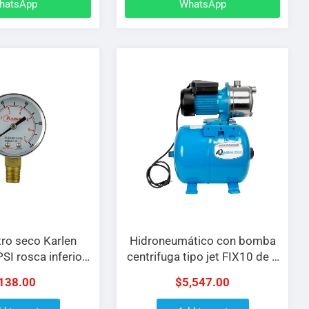
hatsApp
WhatsApp
o seco Karlen
Hidroneumático con bomba
SI rosca inferior
centrifuga tipo jet FIX10 de 1
1/4″ NPT
H.P a 127 V con tanque de 50
138.00
$
5,547.00
L