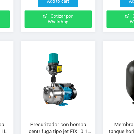
Add to cart
Ad
Cotizar por
C
WhatsApp
W
ba
Presurizador con bomba
Membra
5 H.P
centrifuga tipo jet FIX10 1
tanque hor