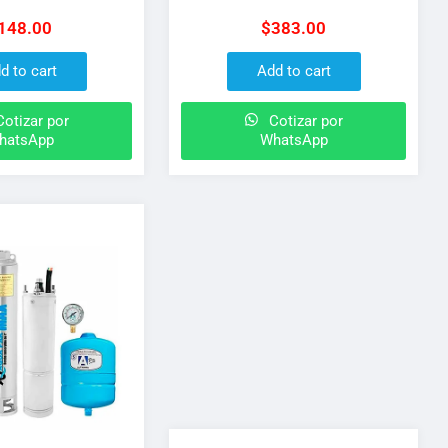
esión MAX 86 PSI
con codo macho de 90 para
148.00
$
383.00
tanques de 24 LTS
d to cart
Add to cart
otizar por
Cotizar por
hatsApp
WhatsApp