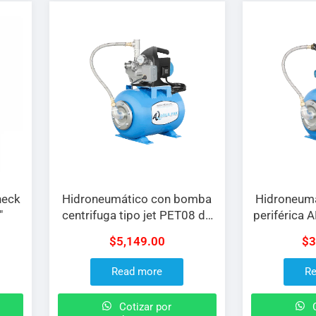
heck
Hidroneumático con bomba
Hidroneum
″
centrifuga tipo jet PET08 de
periférica 
0.8 H.P a 127 V con tanque
a 127 V co
$
5,149.00
$
3
de 50 L
Read more
Re
Cotizar por
C