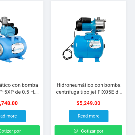
ático con bomba
Hidroneumático con bomba
AP-5XP de 0.5 H.P
centrifuga tipo jet FIX05E de
n tanque de 50 L
0.5 H.P a 127 V con tanque
,748.00
$
5,249.00
de 50 L
ad more
Read more
otizar por
Cotizar por