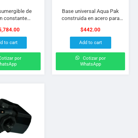
umergible de
Base universal Aqua Pak
n constante
construida en acero para
ol de 1 H.P y 230
montaje de bomba sobre
5,784.00
$
442.00
mba sumergible
tanque precargado
y variador B-
d to cart
Add to cart
WMT10/230
otizar por
Cotizar por
hatsApp
WhatsApp