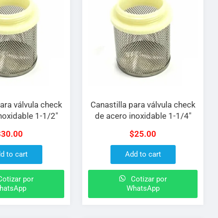
para válvula check
Canastilla para válvula check
noxidable 1-1/2″
de acero inoxidable 1-1/4″
$
30.00
$
25.00
d to cart
Add to cart
otizar por
Cotizar por
hatsApp
WhatsApp