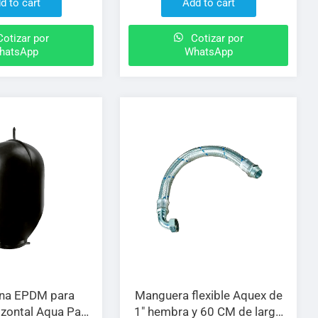
d to cart
Add to cart
otizar por
Cotizar por
hatsApp
WhatsApp
na EPDM para
Manguera flexible Aquex de
izontal Aqua Pak
1″ hembra y 60 CM de largo