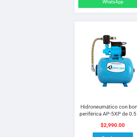
WhatsApp
Hidroneumático con b
periférica AP-5XP de 0.5
a 127 V con tanque de 2
$
2,990.00