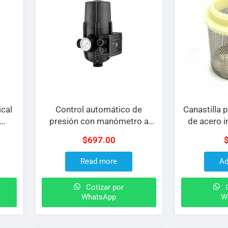
cal
Control automático de
Canastilla 
presión con manómetro a
de acero i
ibra
115 V y 10 A salida de 1″
$
697.00
agma
Read more
Ad
Cotizar por
C
WhatsApp
W