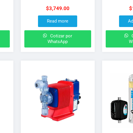
H.P a 127 V
de 24 L pr
$
3,749.00
$
Read more
Ad
Cotizar por
C
WhatsApp
W