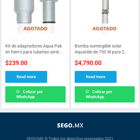
AGOTADO
AGOTADO
Kit de adaptadores Aqua Pak
Bomba sumergible solar
en hierro para tuberías serie
Aquatide de 750 W para 2
100 de 1.25″ ( M-H y M-M)
M3/H a 90 V descarga de 1-
$
239.00
$
4,790.00
1/4″
Read more
Read more
Cotizar por
Cotizar por
WhatsApp
WhatsApp
SEGO.MX © Todos los derechos reservados 2021