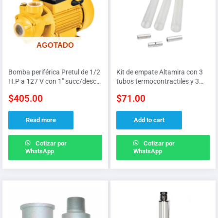
AGOTADO
Bomba periférica Pretul de 1/2
Kit de empate Altamira con 3
H.P a 127 V con 1″ succ/desc,
tubos termocontractiles y 3
20 M altura MAX y 30 L/MIN
conectores para cable
$
405.00
$
71.00
flujo MAX
sumergible calibre 10, 12 y 14
Read more
Add to cart
Cotizar por
Cotizar por
WhatsApp
WhatsApp