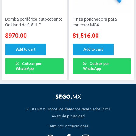
Bomba periférica autocebante
Pinza ponchadora para
Oakland de 0.5 H.P
conector MC4
$
970.00
$
1,516.00
Add to cart
Add to cart
Cotizar por
Cotizar por
WhatsApp
WhatsApp
SEGO.MX © Todos los derechos reservados 2021
Aviso de privacidad
Términos y condiciones