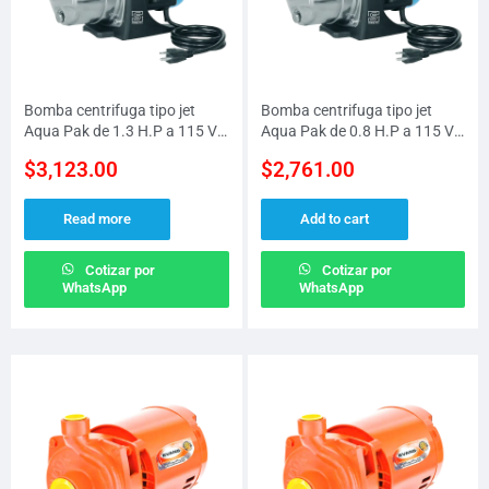
Bomba centrifuga tipo jet
Bomba centrifuga tipo jet
Aqua Pak de 1.3 H.P a 115 V
Aqua Pak de 0.8 H.P a 115 V
con caudal MAX de 40 LPM
con caudal MAX de 30 LPM
$
3,123.00
$
2,761.00
Read more
Add to cart
Cotizar por
Cotizar por
WhatsApp
WhatsApp