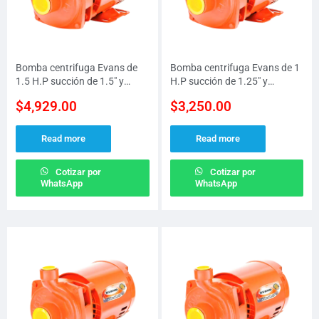
Bomba centrifuga Evans de
Bomba centrifuga Evans de 1
1.5 H.P succión de 1.5″ y
H.P succión de 1.25″ y
descarga de 1.25″ a
descarga de 1″ a 127/220 V
$
4,929.00
$
3,250.00
127/220V presión MAX 33 M
presión MAX 30 M
Read more
Read more
Cotizar por
Cotizar por
WhatsApp
WhatsApp