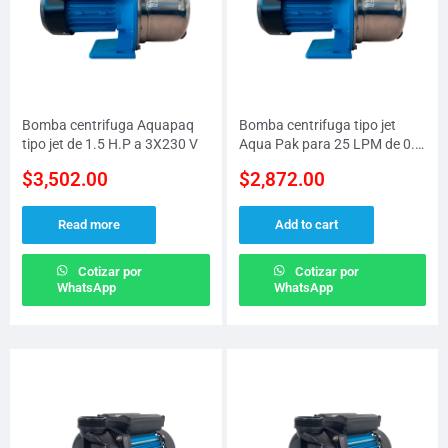
Bomba centrifuga Aquapaq
Bomba centrifuga tipo jet
tipo jet de 1.5 H.P a 3X230 V
Aqua Pak para 25 LPM de 0.5
H.P a 115 V
$
3,502.00
$
2,872.00
Read more
Add to cart
Cotizar por
Cotizar por
WhatsApp
WhatsApp