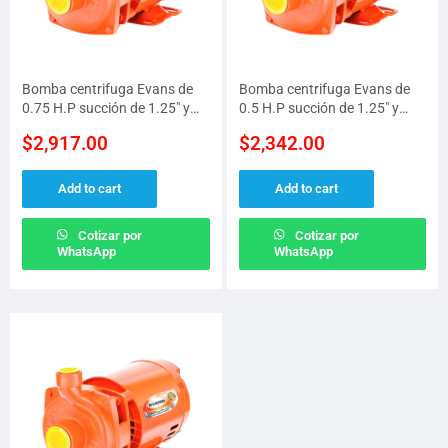
Bomba centrifuga Evans de
Bomba centrifuga Evans de
0.75 H.P succión de 1.25″ y
0.5 H.P succión de 1.25″ y
descarga de 1″ a 127 V/220 V
descarga de 1″ a 115 V/220 V
$
2,917.00
$
2,342.00
presión MAX 25 M
presión MAX 22 M
Add to cart
Add to cart
Cotizar por
Cotizar por
WhatsApp
WhatsApp