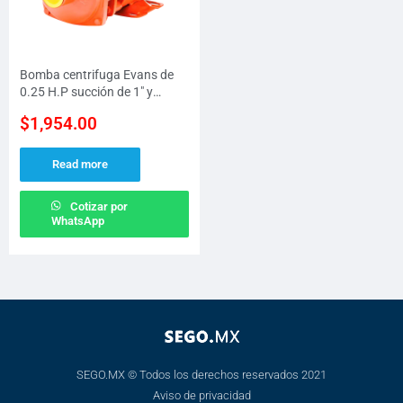
Bomba centrifuga Evans de
0.25 H.P succión de 1″ y
descarga de 1″ a 115 V
$
1,954.00
presión MAX 18 M
Read more
Cotizar por
WhatsApp
SEGO.MX © Todos los derechos reservados 2021
Aviso de privacidad