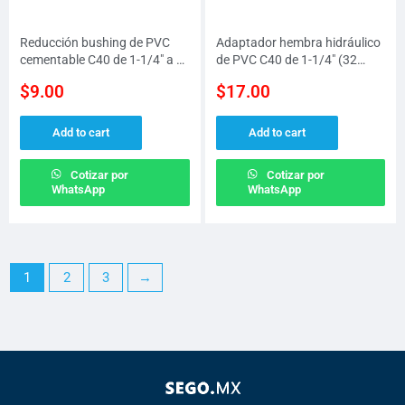
Reducción bushing de PVC
Adaptador hembra hidráulico
cementable C40 de 1-1/4″ a 1″
de PVC C40 de 1-1/4″ (32
(32 MM a 25 MM)
MM)
$
9.00
$
17.00
Add to cart
Add to cart
Cotizar por
Cotizar por
WhatsApp
WhatsApp
1
2
3
→