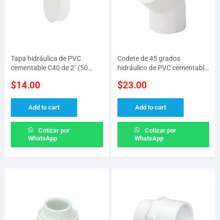
Tapa hidráulica de PVC
Codete de 45 grados
cementable C40 de 2″ (50
hidráulico de PVC cementable
MM)
C40 de 1-1/2″ (38 MM)
$
14.00
$
23.00
Add to cart
Add to cart
Cotizar por
Cotizar por
WhatsApp
WhatsApp