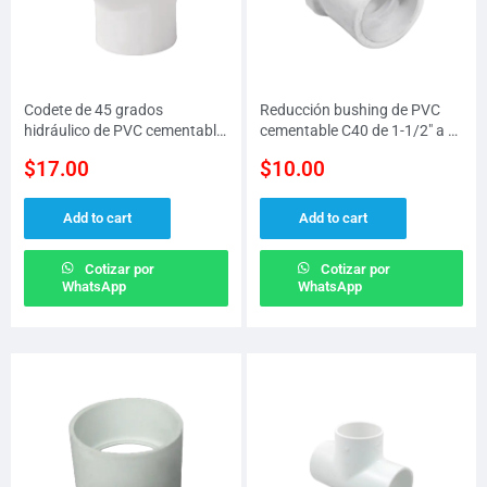
Codete de 45 grados
Reducción bushing de PVC
hidráulico de PVC cementable
cementable C40 de 1-1/2″ a 1-
C40 de 1-1/4″ (32 MM)
1/4″ (38 MM a 32 MM)
$
17.00
$
10.00
Add to cart
Add to cart
Cotizar por
Cotizar por
WhatsApp
WhatsApp