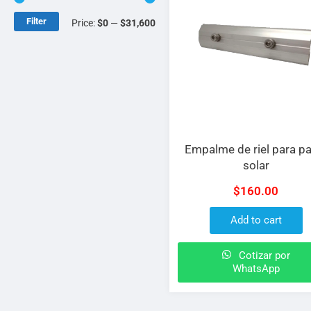
Filter
Price:
$0
—
$31,600
Empalme de riel para pa
solar
$
160.00
Add to cart
Cotizar por
WhatsApp