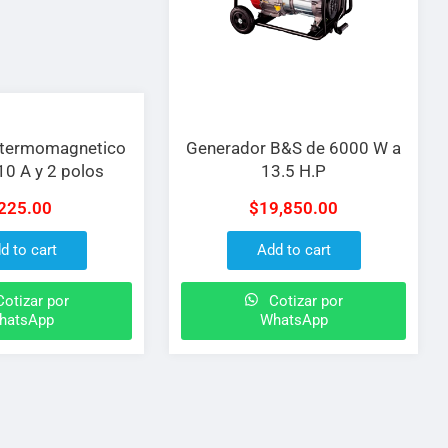
r termomagnetico
Generador B&S de 6000 W a
0 A y 2 polos
13.5 H.P
225.00
$
19,850.00
d to cart
Add to cart
otizar por
Cotizar por
hatsApp
WhatsApp