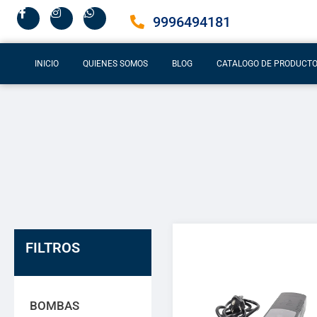
9996494181
INICIO
QUIENES SOMOS
BLOG
CATALOGO DE PRODUCT
FILTROS
BOMBAS