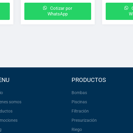
Cotizar por
C
WhatsApp
W
ENU
PRODUCTOS
io
Bombas
enes somos
Piscinas
ductos
Filtración
mociones
Presurización
g
Riego