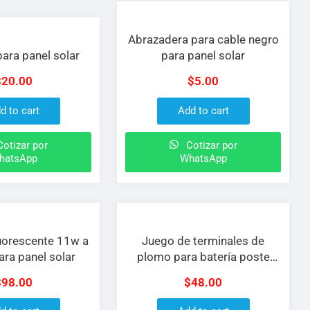
Abrazadera para cable negro
para panel solar
para panel solar
$
20.00
$
5.00
d to cart
Add to cart
otizar por
Cotizar por
hatsApp
WhatsApp
uorescente 11w a
Juego de terminales de
ra panel solar
plomo para batería poste
lateral Pretul, para cable de 6
$
98.00
$
48.00
a 1 AWG, 2 piezas