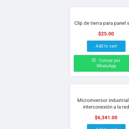
Clip de tierra para panel 
$
25.00
Add to cart
Cotizar por
WhatsApp
Microinversor industrial
interconexión a la re
Connera de 600 W
$
6,341.00
monofásica de 2 canal
MPPT