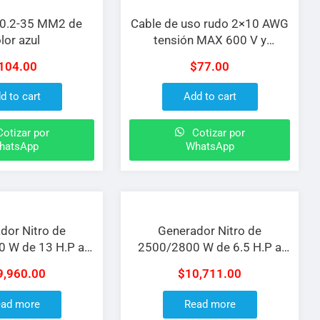
 0.2-35 MM2 de
Cable de uso rudo 2×10 AWG
lor azul
tensión MAX 600 V y
capacidad MAX 15 A
104.00
$
77.00
d to cart
Add to cart
otizar por
Cotizar por
hatsApp
WhatsApp
dor Nitro de
Generador Nitro de
 W de 13 H.P a
2500/2800 W de 6.5 H.P a
 con peso de 74
110/220 V con peso de 43
9,960.00
$
10,711.00
dad de 25 L de
KG capacidad de 5 L de
 duración de 9 H
gasolina y duración de 12 H
ad more
Read more
ador de horas