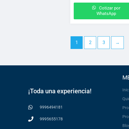
Cotizar por
WhatsApp
1
2
3
→
M
¡Toda una experiencia!
Inic
Qui
9996494181
Pro
Pro
9995655178
Blo