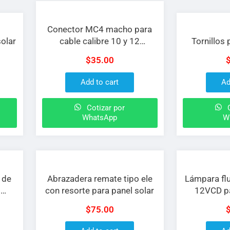
Conector MC4 macho para
solar
cable calibre 10 y 12
Tornillos 
empotrable
$
35.00
Add to cart
Ad
Cotizar por
C
WhatsApp
W
 de
Abrazadera remate tipo ele
Lámpara fl
d
con resorte para panel solar
12VCD pa
$
75.00
es