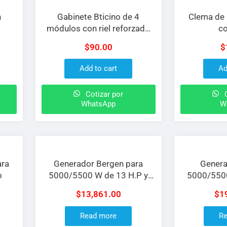
n
Gabinete Bticino de 4
Clema de
módulos con riel reforzado
co
sin tapa
$
90.00
$
Add to cart
Ad
Cotizar por
C
WhatsApp
W
ara
Generador Bergen para
Genera
o
5000/5500 W de 13 H.P y
5000/5500
110/220 V pero de 91 KG y
110/220 V
$
13,861.00
$
1
20 L de capacidad
KG capaci
gasolina y
Read more
Re
con cont