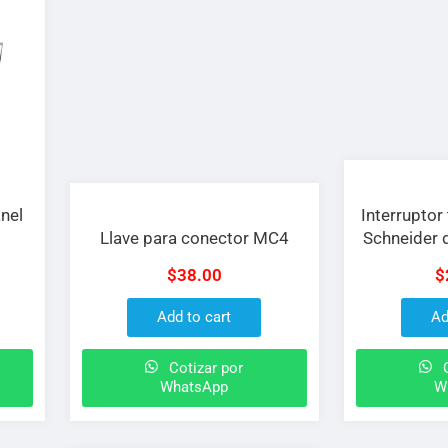
nel
Interrupto
Llave para conector MC4
Schneider 
$
38.00
$
Add to cart
Ad
Cotizar por
C
WhatsApp
W