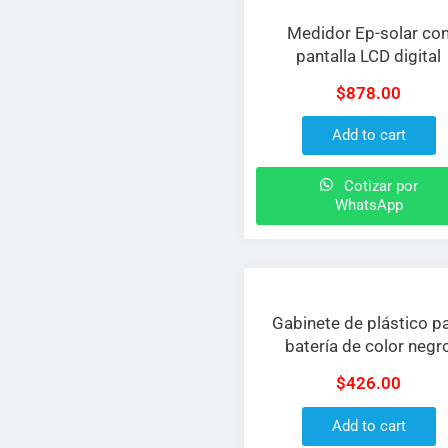
Medidor Ep-solar co
pantalla LCD digital
$
878.00
Add to cart
Cotizar por
WhatsApp
Gabinete de plástico p
batería de color negr
$
426.00
Add to cart