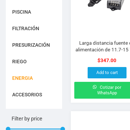
PISCINA
FILTRACIÓN
Larga distancia fuente
PRESURIZACIÓN
alimentación de 11.7-15
y 5 A para 4 cámaras 
$
347.00
RIEGO
voltaje de entrada de
110/240 Vca
Add to cart
ENERGIA
Cotizar por
WhatsApp
ACCESORIOS
Filter by price