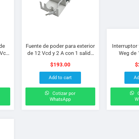
 de
Fuente de poder para exterior
Interrupto
 Vcd
de 12 Vcd y 2 A con 1 salida
Weg de 1
con
y voltaje de entrada de 100-
$
193.00
$
240 Vca
Add to cart
Ad
Cotizar por
C
WhatsApp
W