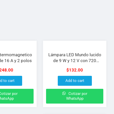
r termomagnetico
Lámpara LED Mundo lucido
de 16 A y 2 polos
de 9 W y 12 V con 720
lúmenes
248.00
$
132.00
d to cart
Add to cart
otizar por
Cotizar por
hatsApp
WhatsApp