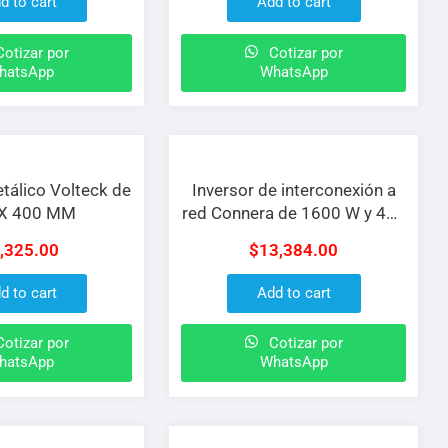
d to cart
Add to cart
otizar por
Cotizar por
hatsApp
WhatsApp
tálico Volteck de
Inversor de interconexión a
 X 400 MM
red Connera de 1600 W y 450
Vcd a 10 Acd
,325.00
$
13,384.00
d to cart
Add to cart
otizar por
Cotizar por
hatsApp
WhatsApp