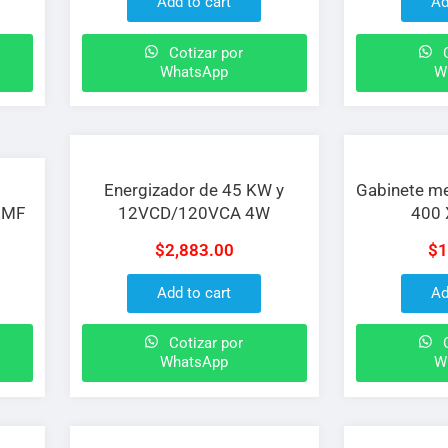
Add to cart
Ad
Cotizar por
C
WhatsApp
W
Energizador de 45 KW y
Gabinete me
 MF
12VCD/120VCA 4W
400
$
2,883.00
$
1
Add to cart
Ad
Cotizar por
C
WhatsApp
W