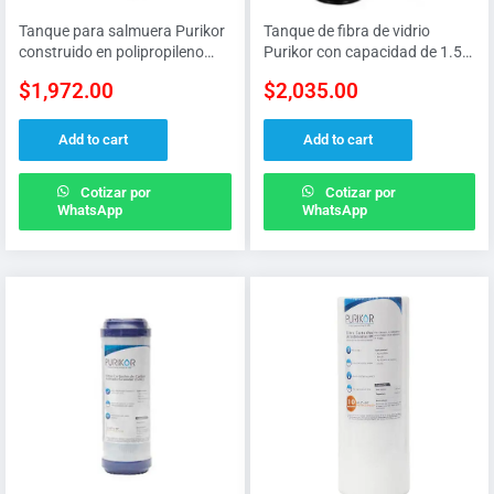
Tanque para salmuera Purikor
Tanque de fibra de vidrio
construido en polipropileno
Purikor con capacidad de 1.5
(HDPE) de 100 L
FT3 de material filtrante
$
1,972.00
$
2,035.00
Add to cart
Add to cart
Cotizar por
Cotizar por
WhatsApp
WhatsApp