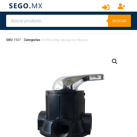
BUSCAR
SKU
1507
Categorías
,
FILTRACIÓN
Válvulas De Filtración