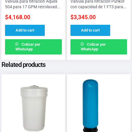
Válvula para filtración Aquex
Válvula para filtración Purikor
504 para 17 GPM retrolavado
con capacidad de 1 FT3 para
por tiempo
tanque de 9″ x 48″ y función de
$
4,168.00
$
3,345.00
retrolavado por tiempo
Add to cart
Add to cart
Cotizar por
Cotizar por
WhatsApp
WhatsApp
Related products