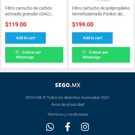
Filtro cartucho de carbón
Filtro cartucho de polipropileno
activado granular (GAC)
termofusionado Purikor de
Purikor de 2.5″ x 10″
4.5″ x 20″ de 5 micras
$
119.00
$
199.00
Add to cart
Add to cart
Cotizar por
Cotizar por
WhatsApp
WhatsApp
SEGO.MX © Todos los derechos reservados 2021
Aviso de privacidad
Términos y condiciones