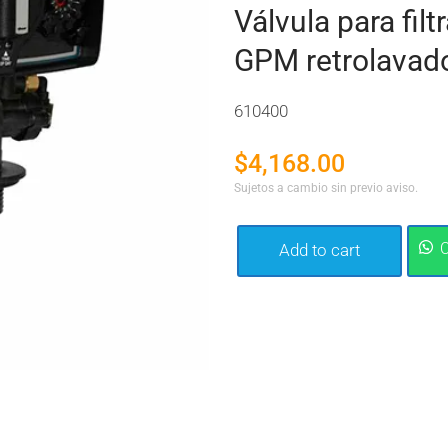
Válvula para fil
GPM retrolavad
610400
$
4,168.00
Sujetos a cambio sin previo aviso.
Add to cart