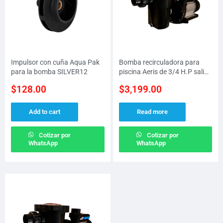
Impulsor con cuña Aqua Pak
Bomba recirculadora para
para la bomba SILVER12
piscina Aeris de 3/4 H.P salida
de 1.5″, 1 fase a 127 V
$
128.00
$
3,199.00
Add to cart
Read more
Cotizar por
Cotizar por
WhatsApp
WhatsApp