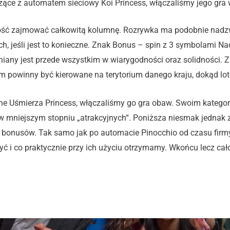
ące z automatem sieciowy Koi Princess, włączaliśmy jego gra 
ść zajmować całkowitą kolumnę. Rozrywka ma podobnie nadzwyc
ach, jeśli jest to konieczne. Znak Bonus – spin z 3 symbolami
any jest przede wszystkim w wiarygodności oraz solidności. 
owinny być kierowane na terytorium danego kraju, dokąd lote
e Uśmierza Princess, włączaliśmy go gra obaw. Swoim kategor
ch w mniejszym stopniu „atrakcyjnych“. Poniższa niesmak jedna
ę bonusów. Tak samo jak po automacie Pinocchio od czasu firm
 i co praktycznie przy ich użyciu otrzymamy. Wkońcu lecz cał