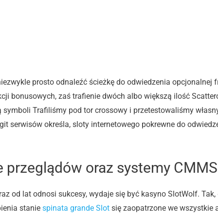
iezwykle prosto odnaleźć ścieżkę do odwiedzenia opcjonalnej f
ji bonusowych, zaś trafienie dwóch albo większą ilość Scatte
symboli Trafiliśmy pod tor crossowy i przetestowaliśmy własny 
it serwisów określa, sloty internetowego pokrewne do odwiedze
ie przeglądów oraz systemy CMMS
az od lat odnosi sukcesy, wydaje się być kasyno SlotWolf. Tak, 
ienia stanie
spinata grande Slot
się zaopatrzone we wszystkie