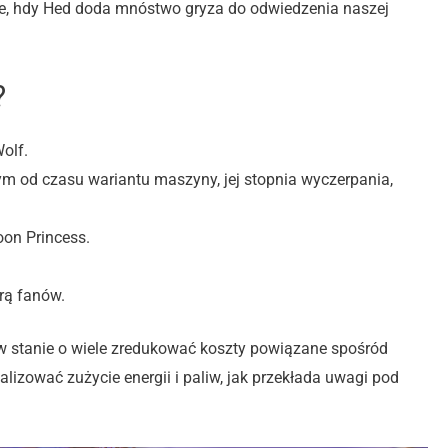
e, hdy Hed doda mnóstwo gryza do odwiedzenia naszej
?
olf.
ym od czasu wariantu maszyny, jej stopnia wyczerpania,
on Princess.
grą fanów.
w stanie o wiele zredukować koszty powiązane spośród
izować zużycie energii i paliw, jak przekłada uwagi pod