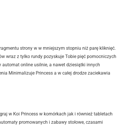
ragmentu strony w w mniejszym stopniu niż parę kliknięć.
rów wraz z tylko rundy pozyskuje Tobie pięć pomocniczych
automat online usilnie, a nawet dziesiątki innych
nia Minimalizuje Princess a w całej drodze zaciekawia
graj w Koi Princess w komórkach jak i również tabletach
 automaty promowanych i zabawy stołowe, czasami