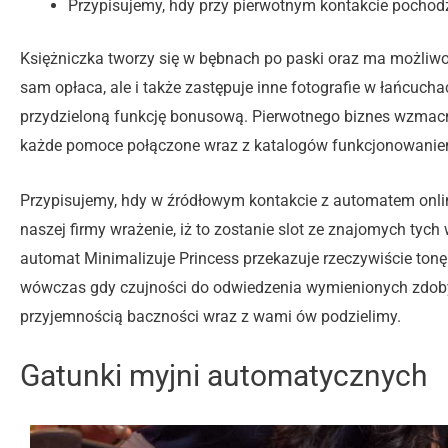
Przypisujemy, hdy przy pierwotnym kontakcie pochodz
Księżniczka tworzy się w bębnach po paski oraz ma możliwo
sam opłaca, ale i także zastępuje inne fotografie w łańcuch
przydzieloną funkcję bonusową. Pierwotnego biznes wzmacni
każde pomoce połączone wraz z katalogów funkcjonowaniem p
Przypisujemy, hdy w źródłowym kontakcie z automatem onlin
naszej firmy wrażenie, iż to zostanie slot ze znajomych ty
automat Minimalizuje Princess przekazuje rzeczywiście ton
wówczas gdy czujności do odwiedzenia wymienionych zdobyć
przyjemnością baczności wraz z wami ów podzielimy.
Gatunki myjni automatycznych