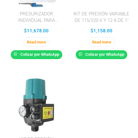
PRESURIZADOR
KIT DE PRESIÓN VARIABLE
INDIVIDUAL PARA
DE 115/220 V Y 12 A DE 1″
PRESIÓN CONSTANTE
$
11,678.00
$
1,158.00
HIDROCONTROL DE 1.5
H.P A 230 V CON BOMBA
Read more
Read more
FIX15E/3230 Y VARIADOR
DE VELOCIDAD
Cotizar por WhatsApp
Cotizar por WhatsApp