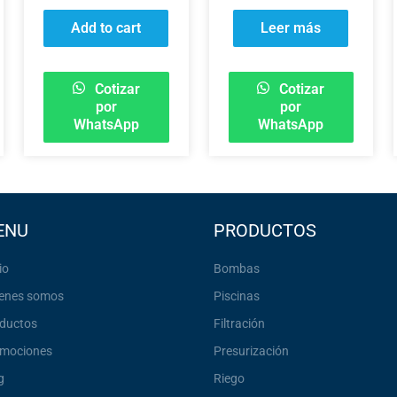
Add to cart
Leer más
Cotizar
Cotizar
por
por
WhatsApp
WhatsApp
ENU
PRODUCTOS
io
Bombas
enes somos
Piscinas
ductos
Filtración
mociones
Presurización
g
Riego