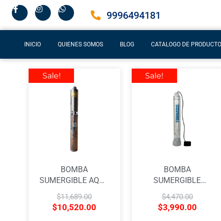
9996494181
INICIO
QUIENES SOMOS
BLOG
CATALOGO DE PRODUCT
Sale!
Sale!
BOMBA
BOMBA
SUMERGIBLE AQUA
SUMERGIBLE
PAK CON MOTOR
TORNADO DE
$
11,689.00
$
4,470.00
DE 2 H.P PARA 2
ACERO
$
10,520.00
$
3,990.00
LPS CON
INOXIDABLE 304