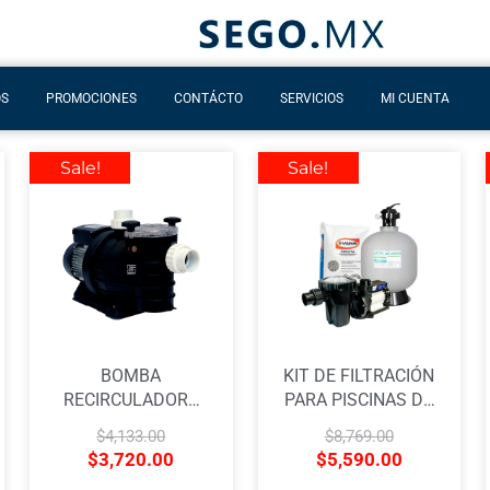
OS
PROMOCIONES
CONTÁCTO
SERVICIOS
MI CUENTA
Sale!
Sale!
BOMBA
KIT DE FILTRACIÓN
RECIRCULADORA
PARA PISCINAS DE
PARA PISCINA
HASTA 45,000
$
4,133.00
$
8,769.00
AQUA PAK DE 0.75
LITROS DE AGUA
$
3,720.00
$
5,590.00
H.P A 115 V