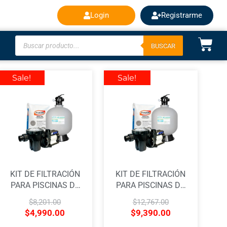
Login
Registrarme
BUSCAR
Sale!
Sale!
KIT DE FILTRACIÓN
KIT DE FILTRACIÓN
PARA PISCINAS DE
PARA PISCINAS DE
HASTA 30,000
HASTA 67,000
$
8,201.00
$
12,767.00
LITROS DE AGUA
LITROS DE AGUA
$
4,990.00
$
9,390.00