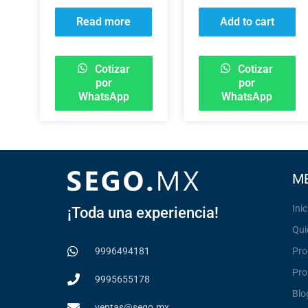
DESCARGA DE 1.5″
DESCARGA DE 1-
A 230 V SIN CAJA
1/4″ DE 1.1 H.P A
Read more
Add to cart
DE CONTROL
115 V Y 14 A
Cotizar
Cotizar
por
por
WhatsApp
WhatsApp
M
Inic
¡Toda una experiencia!
Qui
Pro
9996494181
Pro
9995655178
Blo
ventas@sego.mx