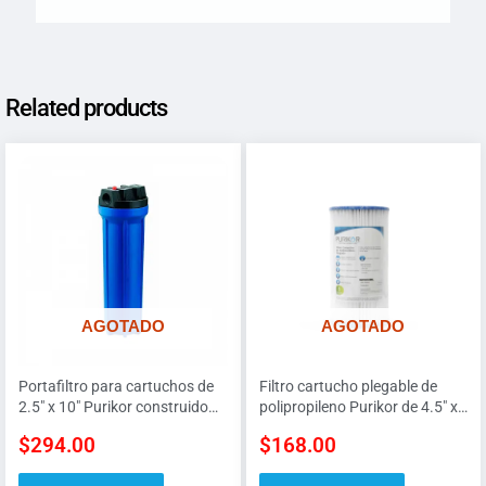
Related products
AGOTADO
AGOTADO
Portafiltro para cartuchos de
Filtro cartucho plegable de
2.5″ x 10″ Purikor construido
polipropileno Purikor de 4.5″ x
en polipropileno con
10″ de 5 micras
$
294.00
$
168.00
conexiones de 3/4″ hembra