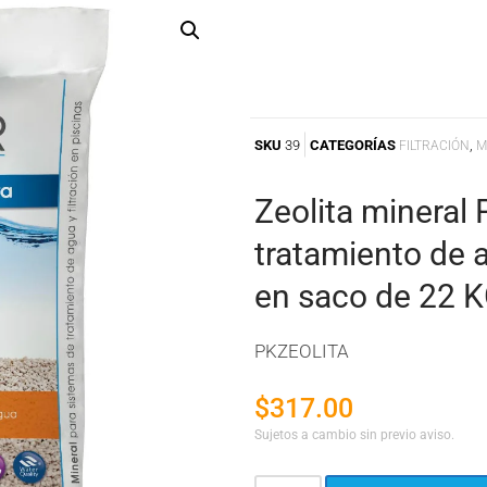
SKU
39
CATEGORÍAS
,
FILTRACIÓN
M
Zeolita mineral 
tratamiento de a
en saco de 22 
PKZEOLITA
$
317.00
Sujetos a cambio sin previo aviso.