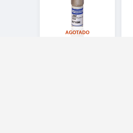
AGOTADO
Fusible Mersen de 15 A
y 1000 Vcd
$
94.00
Read more
Cotizar por
WhatsApp