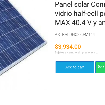
Panel solar Conn
vidrio half-cell
MAX 40.4 V y a
ASTRALDHC380-M144
$
3,934.00
Sujetos a cambio sin previo aviso.
Add to cart