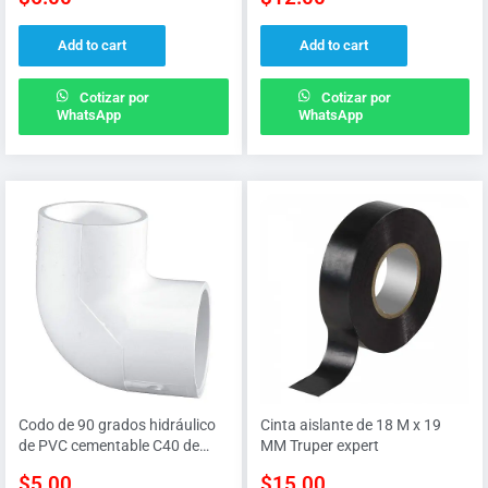
Add to cart
Add to cart
Cotizar por
Cotizar por
WhatsApp
WhatsApp
Codo de 90 grados hidráulico
Cinta aislante de 18 M x 19
de PVC cementable C40 de
MM Truper expert
1/2″ (13 MM)
$
5.00
$
15.00