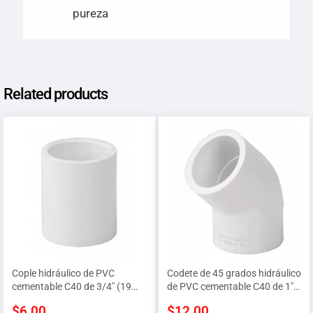
pureza
Related products
Cople hidráulico de PVC
Codete de 45 grados hidráulico
cementable C40 de 3/4″ (19
de PVC cementable C40 de 1″
MM)
(25 MM)
$
6.00
$
12.00