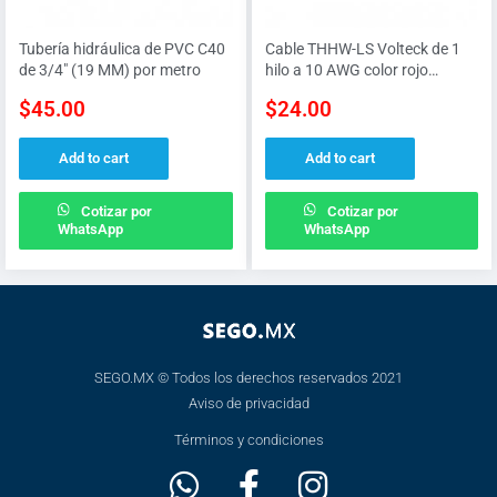
Tubería hidráulica de PVC C40
Cable THHW-LS Volteck de 1
de 3/4″ (19 MM) por metro
hilo a 10 AWG color rojo
tensión MAX 600 V
$
45.00
$
24.00
Add to cart
Add to cart
Cotizar por
Cotizar por
WhatsApp
WhatsApp
SEGO.MX © Todos los derechos reservados 2021
Aviso de privacidad
Términos y condiciones