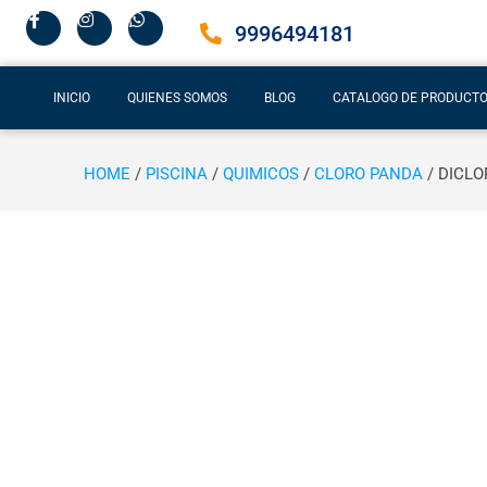
9996494181
INICIO
QUIENES SOMOS
BLOG
CATALOGO DE PRODUCT
HOME
/
PISCINA
/
QUIMICOS
/
CLORO PANDA
/ DICLO