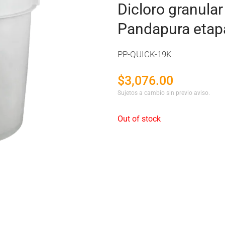
Dicloro granular
Pandapura etap
PP-QUICK-19K
$
3,076.00
Sujetos a cambio sin previo aviso.
Out of stock