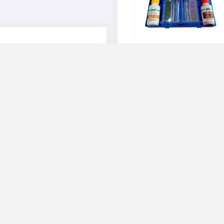
Bomba recirculadora
Kit analizador de cloro 
para piscina Aqua Pak
pH Panda en el agua d
de 1 H.P a 115 V
la piscina
$
4,559.00
$
127.00
Add to cart
Add to cart
Cotizar por
Cotizar por
WhatsApp
WhatsApp