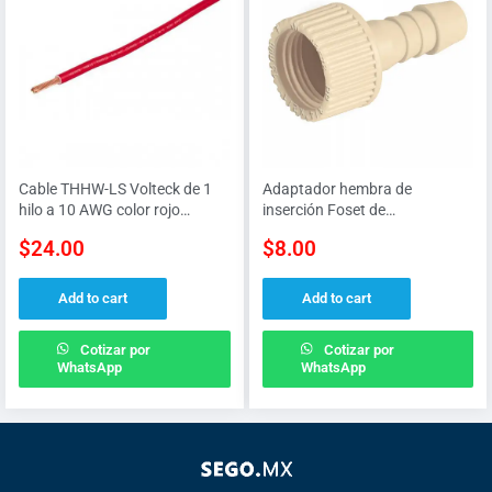
Cable THHW-LS Volteck de 1
Adaptador hembra de
hilo a 10 AWG color rojo
inserción Foset de
tensión MAX 600 V
polipropileno de 1/2″
$
24.00
$
8.00
Add to cart
Add to cart
Cotizar por
Cotizar por
WhatsApp
WhatsApp