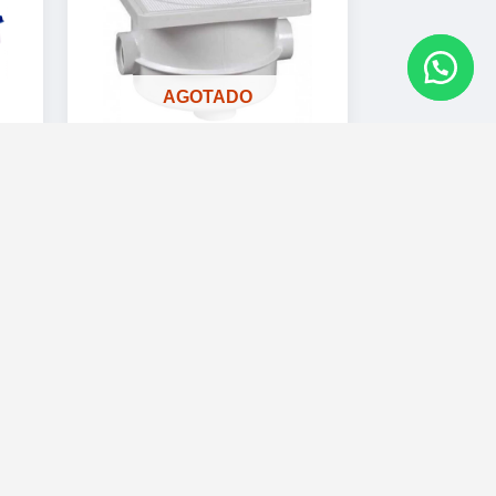
AGOTADO
Caja de registro
Hayward construido en
ABS
$
302.00
Read more
Cotizar por
WhatsApp