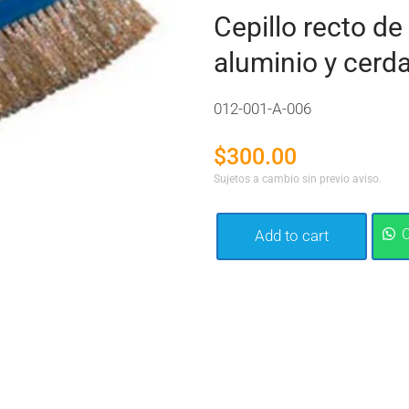
Cepillo recto d
aluminio y cerd
012-001-A-006
$
300.00
Sujetos a cambio sin previo aviso.
Add to cart