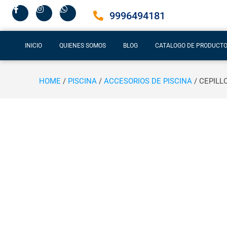
9996494181
INICIO
QUIENES SOMOS
BLOG
CATALOGO DE PRODUCT
HOME
/
PISCINA
/
ACCESORIOS DE PISCINA
/ CEPILL