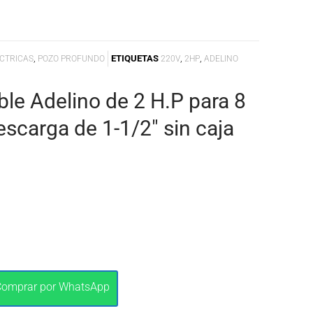
,
ETIQUETAS
,
,
CTRICAS
POZO PROFUNDO
220V
2HP
ADELINO
e Adelino de 2 H.P para 8
scarga de 1-1/2" sin caja
Comprar por WhatsApp