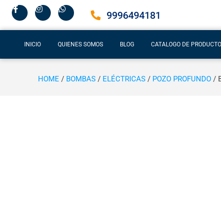
9996494181
INICIO
QUIENES SOMOS
BLOG
CATALOGO DE PRODUCT
HOME
/
BOMBAS
/
ELÉCTRICAS
/
POZO PROFUNDO
/ 