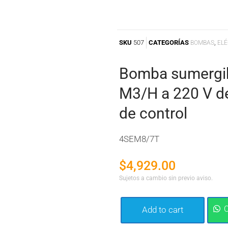
SKU
507
CATEGORÍAS
,
BOMBAS
ELÉ
Bomba sumergibl
M3/H a 220 V de
de control
4SEM8/7T
$
4,929.00
Sujetos a cambio sin previo aviso.
Add to cart