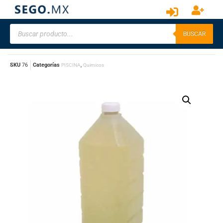
BUSCAR
SKU
76
Categorías
,
PISCINA
Quimicos