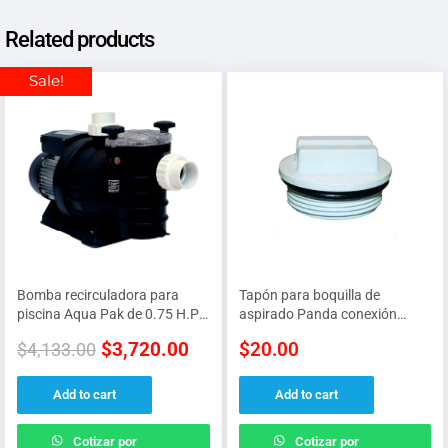
Related products
Sale!
Bomba recirculadora para
Tapón para boquilla de
piscina Aqua Pak de 0.75 H.P
aspirado Panda conexión
a 115 V
macho de 1.5″ construido en
$
3,720.00
$
20.00
$
4,133.00
PVC
Add to cart
Add to cart
Cotizar por
Cotizar por