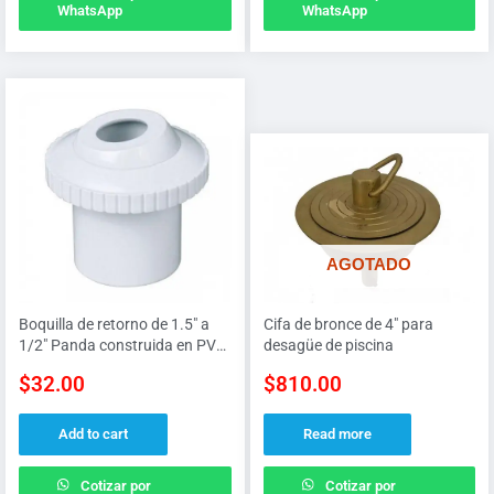
WhatsApp
WhatsApp
AGOTADO
Boquilla de retorno de 1.5″ a
Cifa de bronce de 4″ para
1/2″ Panda construida en PVC
desagüe de piscina
para cementar con orientación
$
32.00
$
810.00
ajustable de la boquilla
Add to cart
Read more
Cotizar por
Cotizar por